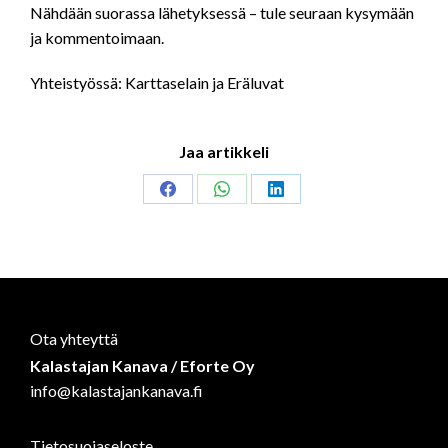
Nähdään suorassa lähetyksessä – tule seuraan kysymään
ja kommentoimaan.
Yhteistyössä: Karttaselain ja Eräluvat
Jaa artikkeli
Share
Share
Share
on
on
on
Facebook
WhatsApp
LinkedIn
Ota yhteyttä
Kalastajan Kanava / Eforte Oy
info@kalastajankanava.fi
Tietosuojaseloste