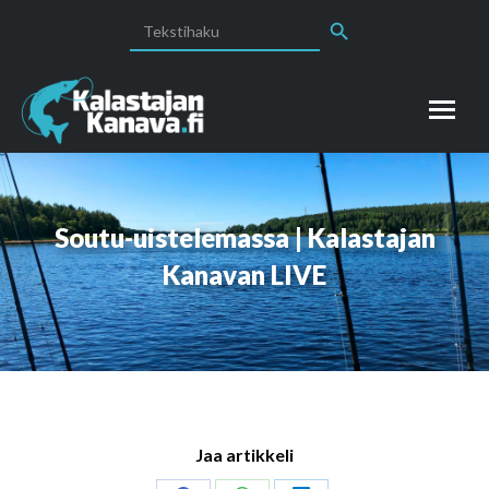
Search Button
Search
for:
Soutu-uistelemassa | Kalastajan
Kanavan LIVE
Jaa artikkeli