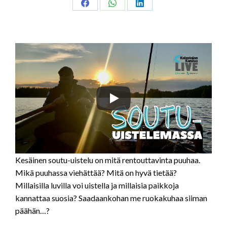
Share
Share
Share
on
on
on
Facebook
WhatsApp
LinkedIn
Kesäinen soutu-uistelu on mitä rentouttavinta puuhaa.
Mikä puuhassa viehättää? Mitä on hyvä tietää?
Millaisilla luvilla voi uistella ja millaisia paikkoja
kannattaa suosia? Saadaankohan me ruokakuhaa siiman
päähän…?