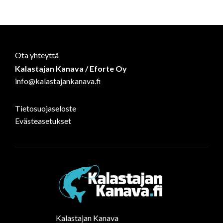
on
on
on
Facebook
WhatsApp
LinkedIn
Ota yhteyttä
Kalastajan Kanava / Eforte Oy
info@kalastajankanava.fi
Tietosuojaseloste
Evästeasetukset
Kalastajan Kanava