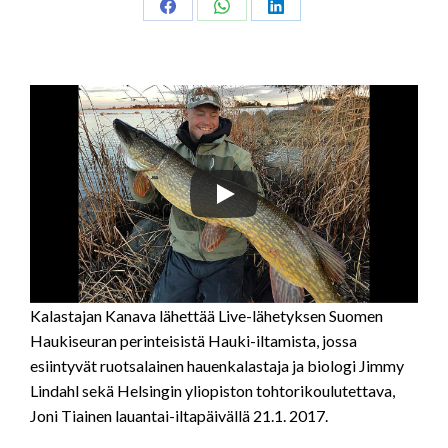
Share
Share
Share
on
on
on
Facebook
WhatsApp
LinkedIn
Kalastajan Kanava lähettää Live-lähetyksen Suomen
Haukiseuran perinteisistä Hauki-iltamista, jossa
esiintyvät ruotsalainen hauenkalastaja ja biologi Jimmy
Lindahl sekä Helsingin yliopiston tohtorikoulutettava,
Joni Tiainen lauantai-iltapäivällä 21.1. 2017.