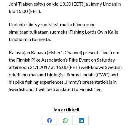
Joni Tiaisen esitys on klo 13.30 (EET) ja Jimmy Lindahlin
klo 15.00 (EET).
Lindahl esiintyy ruotsiksi, mutta hänen puhe
simultaanitulkataan suomeksi Fishing Lords Oy:n Kalle
Lindholmin toimesta.
Kalastajan Kanava (Fisher’s Channel) presents live from
the Finnish Pike Association’s Pike Event on Saturday
afternoon 21.1.2017 at 15.00 (EET) well-known Swedish
pikefisherman and biologist Jimmy Lindahl (CWC) and
his pike fishing experiences. Jimmy’s presentation is in
Swedish and it will be translated to Finnish live.
Jaa artikkeli
Share
Share
Share