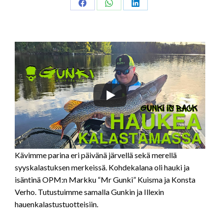
Share
Share
Share
on
on
on
Facebook
WhatsApp
LinkedIn
Kävimme parina eri päivänä järvellä sekä merellä
syyskalastuksen merkeissä. Kohdekalana oli hauki ja
isäntinä OPM:n Markku “Mr Gunki” Kuisma ja Konsta
Verho. Tutustuimme samalla Gunkin ja Illexin
hauenkalastustuotteisiin.