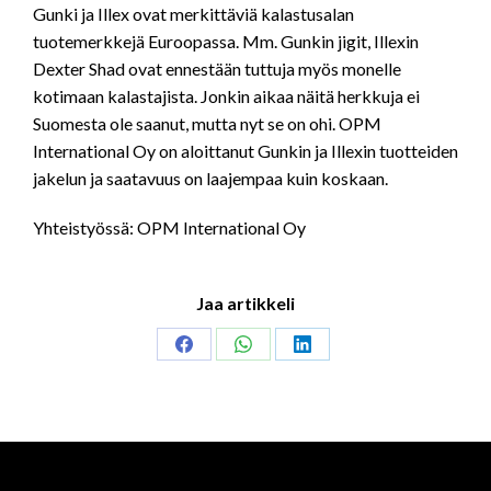
Gunki ja Illex ovat merkittäviä kalastusalan
tuotemerkkejä Euroopassa. Mm. Gunkin jigit, Illexin
Dexter Shad ovat ennestään tuttuja myös monelle
kotimaan kalastajista. Jonkin aikaa näitä herkkuja ei
Suomesta ole saanut, mutta nyt se on ohi. OPM
International Oy on aloittanut Gunkin ja Illexin tuotteiden
jakelun ja saatavuus on laajempaa kuin koskaan.
Yhteistyössä: OPM International Oy
Jaa artikkeli
Share
Share
Share
on
on
on
Facebook
WhatsApp
LinkedIn