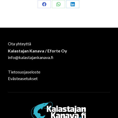
Share
Share
Share
on
on
on
Facebook
WhatsApp
LinkedIn
Ota yhteyttä
Kalastajan Kanava / Eforte Oy
info@kalastajankanava.fi
Tietosuojaseloste
Evästeasetukset