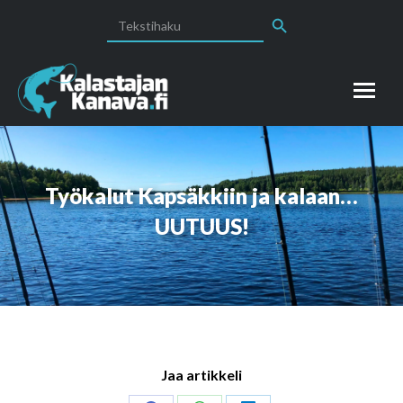
Search Button
Search
for:
Työkalut Kapsäkkiin ja kalaan…
UUTUUS!
Jaa artikkeli