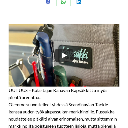
Share
Share
Share
on
on
on
Facebook
WhatsApp
LinkedIn
UUTUUS – Kalastajan Kanavan Kapsäkki! Ja myös
pientä arvontaa…
Olemme suunnitelleet yhdessä Scandinavian Tackle
kanssa uuden työkalupussukan markkinoille. Pussukka
noudattelee pitkälti aivan erinomaisen, mutta sittemmin
markkinoilta poistuneen tuotteen linjoja, mutta pienellä