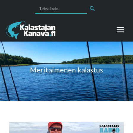
Search Button
Search
for:
Meritaimenen kalastus