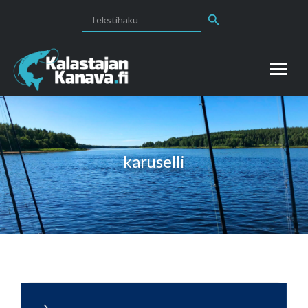
Search Button
Search
for:
karuselli