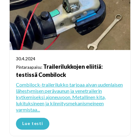
30.4.2024
Trailerilukkojen eliitiä:
Pintaraapaisu:
testissä Combilock
Combilock-trailerilukko tarjoaa aivan uudenlaisen
lähestymisen perävaunun ja venetrailerin
kytkemiseksi ajoneuvoon. Metallinen kita,
lukituksineen ja kiinnitysmekanismeineen
varmistaa...
Lue testi