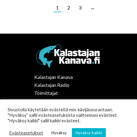
1
2
3
→
Kalastajan Kanava
Kalastajan Radio
Toimittajat
Kalaruoka
Vapaa-ajan kalastus Suomessa
Sivustolla käytetään evästeitä mm. kävijäseurantaan.
"Hyväksy” sallii evästeasetuksista valitsemasi evästeet.
Tilaa uutiskirje
"Hyväksy kaikki" sallii kaikki evästeet.
Evästeasetukset
Hyväksy
Hyväksy kaikki