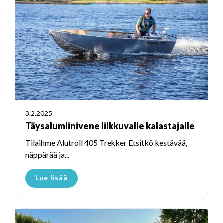
3.2.2025
Täysalumiinivene liikkuvalle kalastajalle
Tilaihme Alutroll 405 Trekker Etsitkö kestävää,
näppärää ja...
Lue lisää