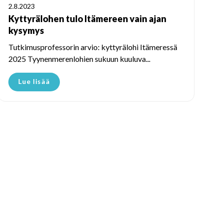
2.8.2023
Kyttyrälohen tulo Itämereen vain ajan
kysymys
Tutkimusprofessorin arvio: kyttyrälohi Itämeressä
2025 Tyynenmerenlohien sukuun kuuluva...
Lue lisää