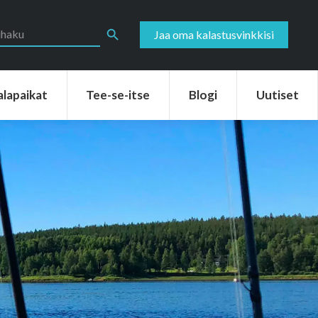
aikat
Tee-se-itse
Blogi
Uutiset
Search Button
Jaa oma kalastusvinkkisi
alapaikat
Tee-se-itse
Blogi
Uutiset