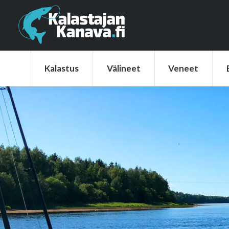
Kalastus
Välineet
Veneet
Elek
Kalastus
Välineet
Veneet