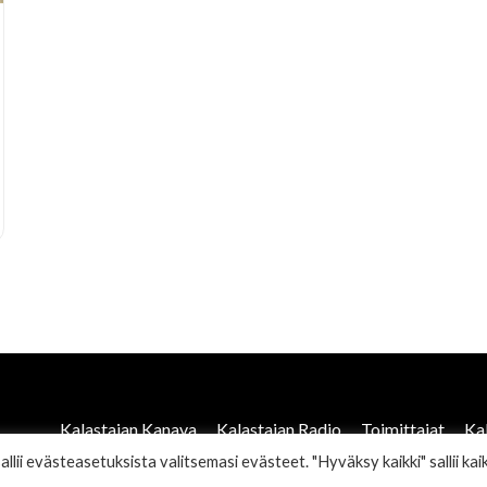
Kalastajan Kanava
Kalastajan Radio
Toimittajat
Ka
ii evästeasetuksista valitsemasi evästeet. "Hyväksy kaikki" sallii kaik