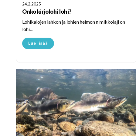
24.2.2025
Onko kirjolohi lohi?
Lohikalojen lahkon ja lohien heimon nimikkolaji on
lohi...
Lue lisää