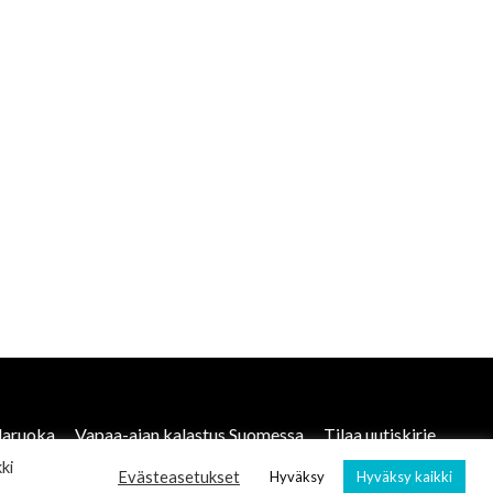
laruoka
Vapaa-ajan kalastus Suomessa
Tilaa uutiskirje
ki
Evästeasetukset
Hyväksy
Hyväksy kaikki