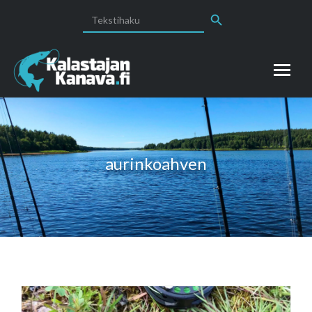
Search Button
Search
for:
aurinkoahven