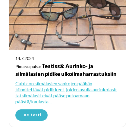
14.7.2024
Testissä: Aurinko- ja
Pintaraapaisu:
silmälasien pidike ulkoilmaharrastuksiin
Cablz on silmälasien sankojen päähän
kiinnitettävät pidikkeet, joiden avulla aurinkolasit
tai silmälasit eivät pääse putoamaan
päästä/kaulasta....
Lue testi