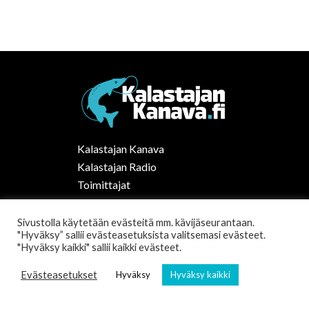
Kalastajan Kanava
Kalastajan Radio
Toimittajat
Kalaruoka
Vapaa-ajan kalastus Suomessa
Sivustolla käytetään evästeitä mm. kävijäseurantaan.
"Hyväksy” sallii evästeasetuksista valitsemasi evästeet.
Tilaa uutiskirje
"Hyväksy kaikki" sallii kaikki evästeet.
Evästeasetukset
Hyväksy
Hyväksy kaikki