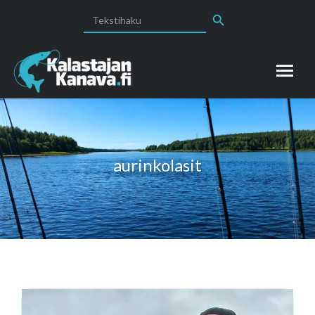
Search Button
Search
for:
aurinkolasit