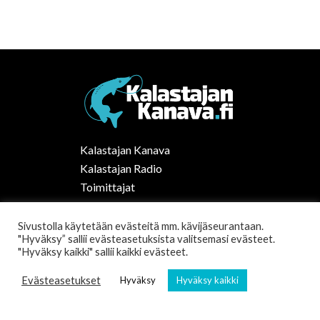
Kalastajan Kanava
Kalastajan Radio
Toimittajat
Kalaruoka
Vapaa-ajan kalastus Suomessa
Sivustolla käytetään evästeitä mm. kävijäseurantaan.
"Hyväksy” sallii evästeasetuksista valitsemasi evästeet.
Tilaa uutiskirje
"Hyväksy kaikki" sallii kaikki evästeet.
Evästeasetukset
Hyväksy
Hyväksy kaikki