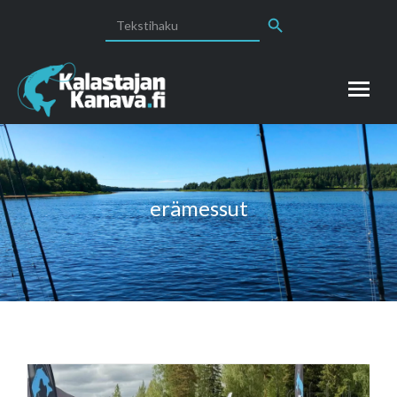
Search Button
Search
for:
erämessut