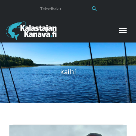
Search Button
Search
for:
kaihi