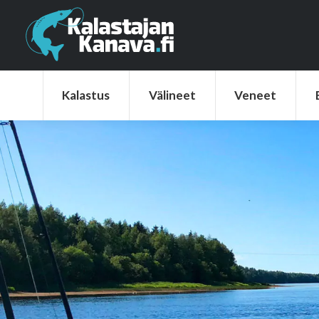
Kalastus
Välineet
Veneet
Elek
Kalastus
Välineet
Veneet