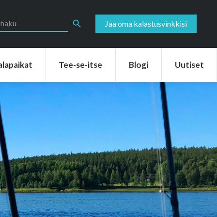
aikat
Tee-se-itse
Blogi
Uutiset
Search Button
Jaa oma kalastusvinkkisi
alapaikat
Tee-se-itse
Blogi
Uutiset