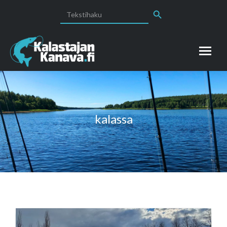
Search Button
Search
for:
kalassa