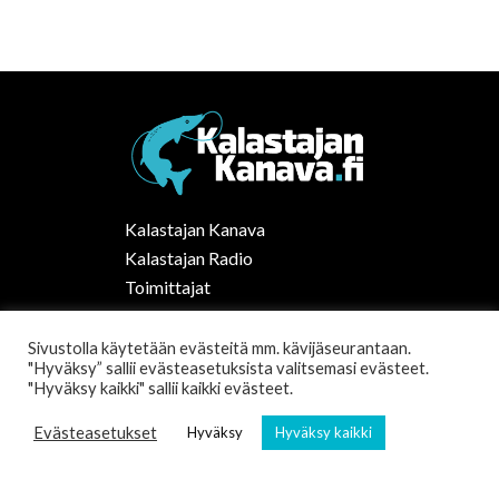
Kalastajan Kanava
Kalastajan Radio
Toimittajat
Kalaruoka
Vapaa-ajan kalastus Suomessa
Sivustolla käytetään evästeitä mm. kävijäseurantaan.
"Hyväksy” sallii evästeasetuksista valitsemasi evästeet.
Tilaa uutiskirje
"Hyväksy kaikki" sallii kaikki evästeet.
Evästeasetukset
Hyväksy
Hyväksy kaikki