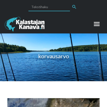
Search Button
Search
for:
korvausarvo