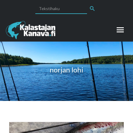
Search Button
Search
for:
norjan lohi