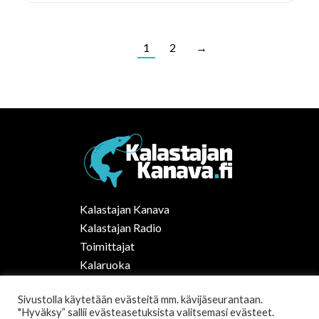
1
2
→
Kalastajan Kanava
Kalastajan Radio
Toimittajat
Kalaruoka
Vapaa-ajan kalastus Suomessa
Sivustolla käytetään evästeitä mm. kävijäseurantaan.
Tilaa uutiskirje
"Hyväksy” sallii evästeasetuksista valitsemasi evästeet.