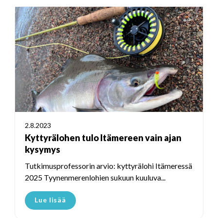
2.8.2023
Kyttyrälohen tulo Itämereen vain ajan
kysymys
Tutkimusprofessorin arvio: kyttyrälohi Itämeressä
2025 Tyynenmerenlohien sukuun kuuluva...
Lue lisää