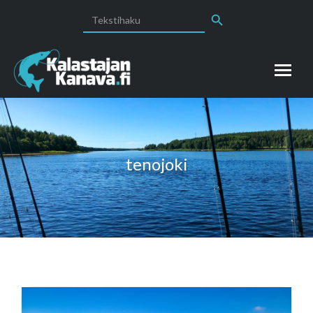
Search Button
Search
for:
tenojoki