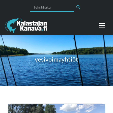
Search Button
Search
for:
vesivoimayhtiöt