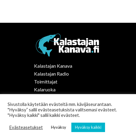
Kalastajan Kanava
Kalastajan Radio
Toimittajat
Kalaruoka
Vapaa-ajan kalastus Suomessa
Sivustolla käytetään evästeitä mm. kävijäseurantaan.
Tilaa uutiskirje
"Hyväksy” sallii evästeasetuksista valitsemasi evästeet.
"Hyväksy kaikki" sallii kaikki evästeet.
Evästeasetukset
Hyväksy
Hyväksy kaikki