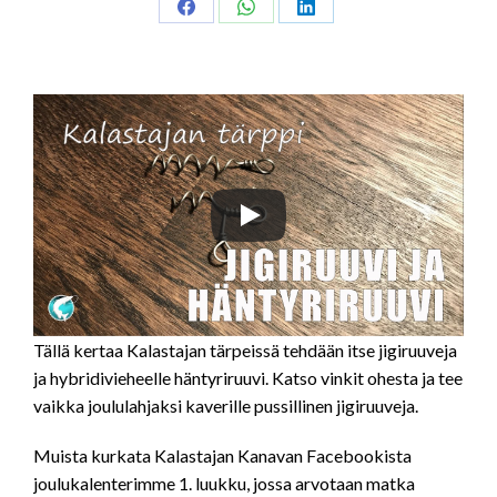
Share
Share
Share
on
on
on
Facebook
WhatsApp
LinkedIn
Tällä kertaa Kalastajan tärpeissä tehdään itse jigiruuveja
ja hybridivieheelle häntyriruuvi. Katso vinkit ohesta ja tee
vaikka joululahjaksi kaverille pussillinen jigiruuveja.
Muista kurkata Kalastajan Kanavan Facebookista
joulukalenterimme 1. luukku, jossa arvotaan matka