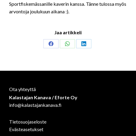
Sportfiskemässanille kaverin kanssa. Tänne tulossa myös
arvontoja joulukuun aikana :).
Jaa artikkeli
Share
Share
Share
on
on
on
Facebook
WhatsApp
LinkedIn
Ota yhteyttä
Kalastajan Kanava / Eforte Oy
info@kalastajankanava.fi
Tietosuojaseloste
Evästeasetukset