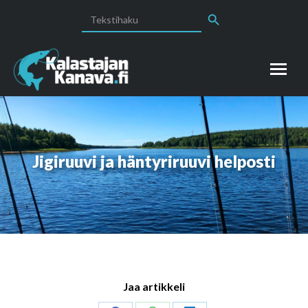
Search Button
Search
for:
Jigiruuvi ja häntyriruuvi helposti
Jaa artikkeli