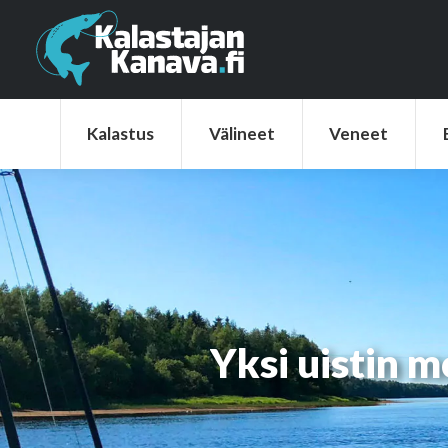
Kalastus
Välineet
Veneet
Elek
Kalastus
Välineet
Veneet
Yksi uistin m