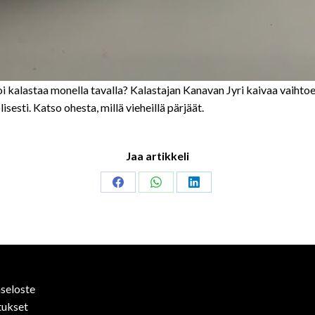
a voi kalastaa monella tavalla? Kalastajan Kanavan Jyri kaivaa vaiht
esti. Katso ohesta, millä vieheillä pärjäät.
Jaa artikkeli
Share
Share
Share
on
on
on
Facebook
WhatsApp
LinkedIn
seloste
tukset