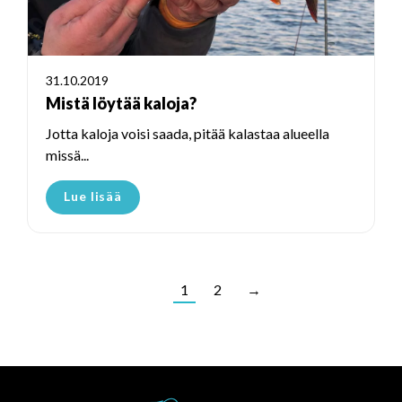
31.10.2019
Mistä löytää kaloja?
Jotta kaloja voisi saada, pitää kalastaa alueella
missä...
Lue lisää
1
2
→