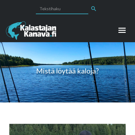
Search Button
Search
for:
Mistä löytää kaloja?