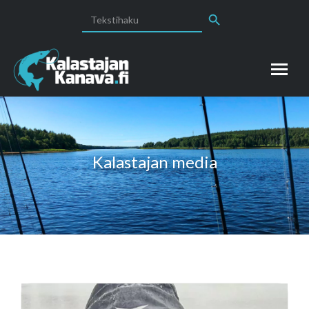
Search Button
Search
for:
Kalastajan media