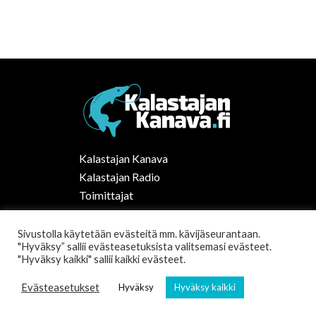
Kalastajan Kanava
Kalastajan Radio
Toimittajat
Kalaruoka
Vapaa-ajan kalastus Suomessa
Sivustolla käytetään evästeitä mm. kävijäseurantaan.
"Hyväksy” sallii evästeasetuksista valitsemasi evästeet.
Tilaa uutiskirje
"Hyväksy kaikki" sallii kaikki evästeet.
Evästeasetukset
Hyväksy
Hyväksy kaikki