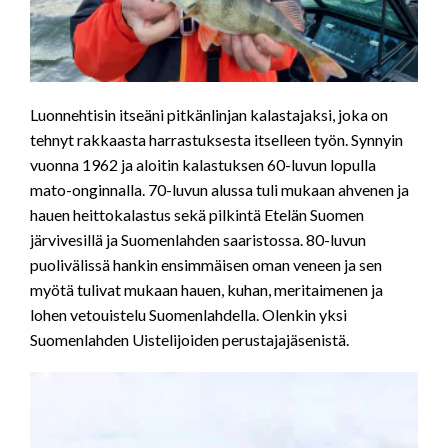
Luonnehtisin itseäni pitkänlinjan kalastajaksi, joka on
tehnyt rakkaasta harrastuksesta itselleen työn. Synnyin
vuonna 1962 ja aloitin kalastuksen 60-luvun lopulla
mato-onginnalla. 70-luvun alussa tuli mukaan ahvenen ja
hauen heittokalastus sekä pilkintä Etelän Suomen
järvivesillä ja Suomenlahden saaristossa. 80-luvun
puolivälissä hankin ensimmäisen oman veneen ja sen
myötä tulivat mukaan hauen, kuhan, meritaimenen ja
lohen vetouistelu Suomenlahdella. Olenkin yksi
Suomenlahden Uistelijoiden perustajajäsenistä.