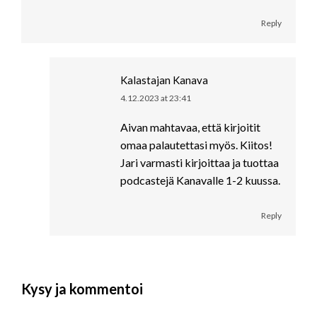
Reply
Kalastajan Kanava
4.12.2023 at 23:41
says:
Aivan mahtavaa, että kirjoitit
omaa palautettasi myös. Kiitos!
Jari varmasti kirjoittaa ja tuottaa
podcastejä Kanavalle 1-2 kuussa.
Reply
Kysy ja kommentoi