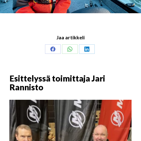
Jaa artikkeli
Share
Share
Share
on
on
on
Facebook
WhatsApp
LinkedIn
Esittelyssä toimittaja Jari
Rannisto