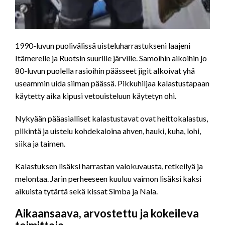
1990-luvun puolivälissä uisteluharrastukseni laajeni
Itämerelle ja Ruotsin suurille järville. Samoihin aikoihin jo
80-luvun puolella rasioihin päässeet jigit alkoivat yhä
useammin uida siiman päässä. Pikkuhiljaa kalastustapaan
käytetty aika kipusi vetouisteluun käytetyn ohi.
Nykyään pääasialliset kalastustavat ovat heittokalastus,
pilkintä ja uistelu kohdekaloina ahven, hauki, kuha, lohi,
siika ja taimen.
Kalastuksen lisäksi harrastan valokuvausta, retkeilyä ja
melontaa. Jarin perheeseen kuuluu vaimon lisäksi kaksi
aikuista tytärtä sekä kissat Simba ja Nala.
Aikaansaava, arvostettu ja kokeileva