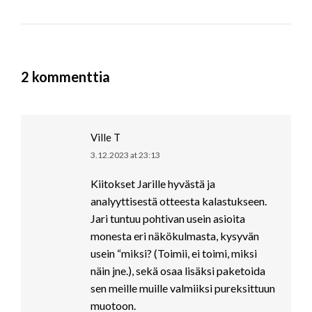
2 kommenttia
Ville T
3.12.2023 at 23:13
says:
Kiitokset Jarille hyvästä ja
analyyttisestä otteesta kalastukseen.
Jari tuntuu pohtivan usein asioita
monesta eri näkökulmasta, kysyvän
usein “miksi? (Toimii, ei toimi, miksi
näin jne.), sekä osaa lisäksi paketoida
sen meille muille valmiiksi pureksittuun
muotoon.