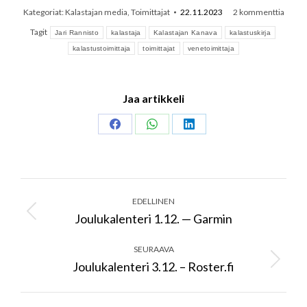
Kategoriat:
Kalastajan media
,
Toimittajat
22.11.2023
2 kommenttia
Tagit
Jari Rannisto
kalastaja
Kalastajan Kanava
kalastuskirja
kalastustoimittaja
toimittajat
venetoimittaja
Jaa artikkeli
Share
Share
Share
on
on
on
Facebook
WhatsApp
LinkedIn
Post
navigation
EDELLINEN
Joulukalenteri 1.12. — Garmin
Previous
post:
SEURAAVA
Joulukalenteri 3.12. – Roster.fi
Next
post: