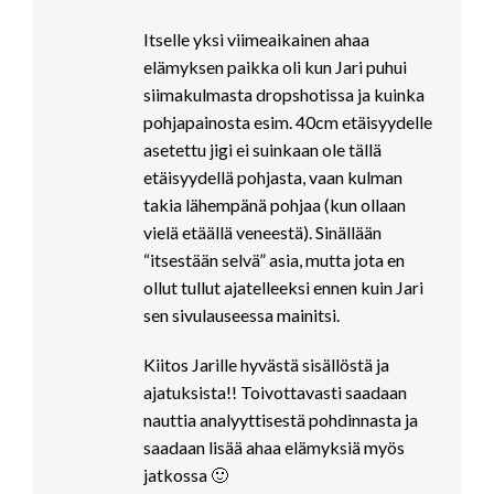
Itselle yksi viimeaikainen ahaa
elämyksen paikka oli kun Jari puhui
siimakulmasta dropshotissa ja kuinka
pohjapainosta esim. 40cm etäisyydelle
asetettu jigi ei suinkaan ole tällä
etäisyydellä pohjasta, vaan kulman
takia lähempänä pohjaa (kun ollaan
vielä etäällä veneestä). Sinällään
“itsestään selvä” asia, mutta jota en
ollut tullut ajatelleeksi ennen kuin Jari
sen sivulauseessa mainitsi.
Kiitos Jarille hyvästä sisällöstä ja
ajatuksista!! Toivottavasti saadaan
nauttia analyyttisestä pohdinnasta ja
saadaan lisää ahaa elämyksiä myös
jatkossa 🙂