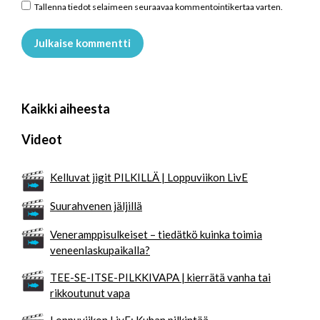
Tallenna tiedot selaimeen seuraavaa kommentointikertaa varten.
Julkaise kommentti
Kaikki aiheesta
Videot
Kelluvat jigit PILKILLÄ | Loppuviikon LivE
Suurahvenen jäljillä
Veneramppisulkeiset – tiedätkö kuinka toimia
veneenlaskupaikalla?
TEE-SE-ITSE-PILKKIVAPA | kierrätä vanha tai
rikkoutunut vapa
Loppuviikon LivE: Kuhan pilkintää