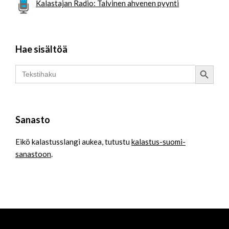
Kalastajan Radio: Talvinen ahvenen pyynti
Hae sisältöä
Search Button
Search
for:
Sanasto
Eikö kalastusslangi aukea, tutustu
kalastus-suomi-
sanastoon
.