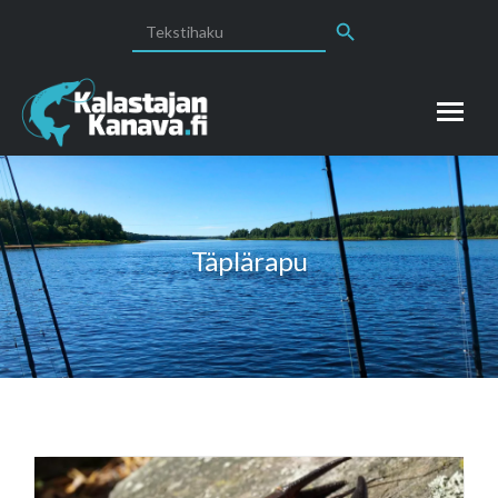
Search Button
Search
for:
Täplärapu