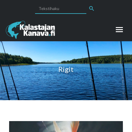
Search Button
Search
for:
Rigit