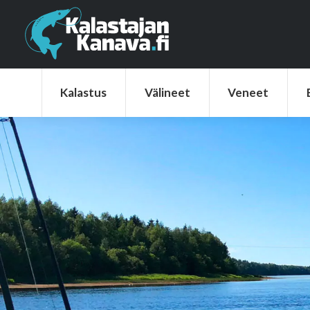
Kalastus
Välineet
Veneet
Elek
Kalastus
Välineet
Veneet