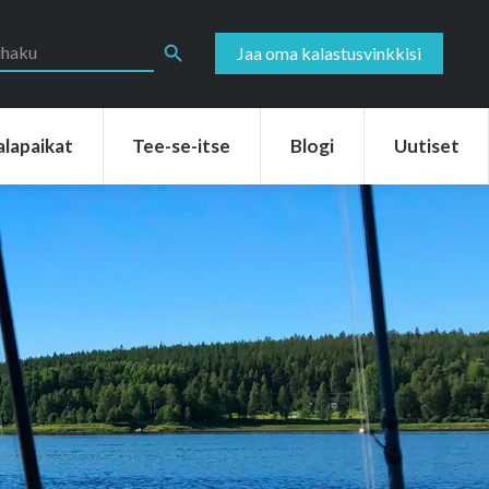
aikat
Tee-se-itse
Blogi
Uutiset
Search Button
Jaa oma kalastusvinkkisi
alapaikat
Tee-se-itse
Blogi
Uutiset