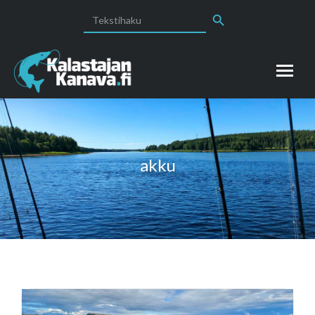
Search Button
Search
for:
akku