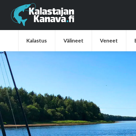
Kalastus
Välineet
Veneet
Elek
Kalastus
Välineet
Veneet