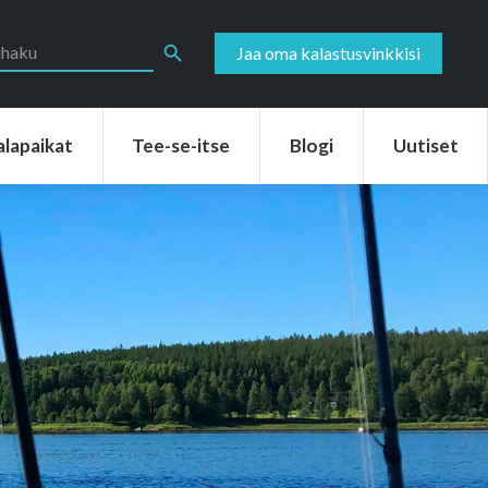
aikat
Tee-se-itse
Blogi
Uutiset
Search Button
Jaa oma kalastusvinkkisi
alapaikat
Tee-se-itse
Blogi
Uutiset