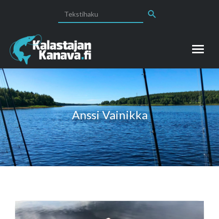
Search Button
Search
for:
Anssi Vainikka