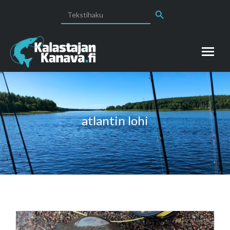
Search Button
Search
for:
atlantin lohi