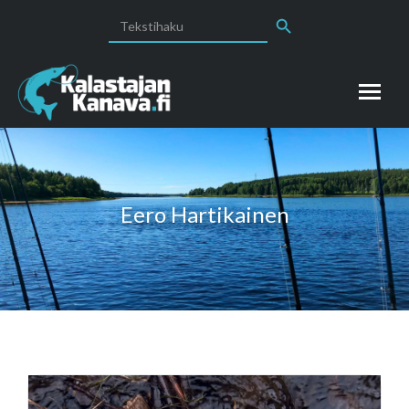
Search Button
Search
for:
Eero Hartikainen