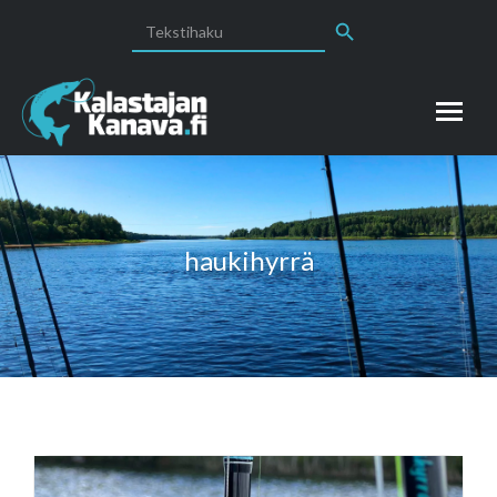
Search Button
Search
for:
haukihyrrä