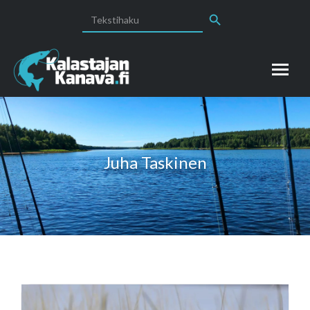
Search Button
Search
for:
Juha Taskinen