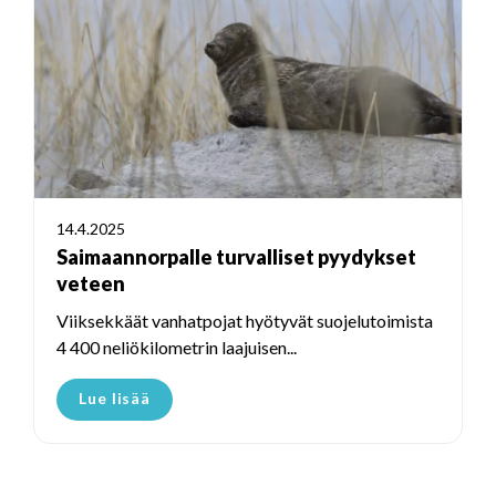
14.4.2025
Saimaannorpalle turvalliset pyydykset
veteen
Viiksekkäät vanhatpojat hyötyvät suojelutoimista
4 400 neliökilometrin laajuisen...
Lue lisää