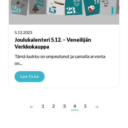
5.12.2023
Joulukalenteri 5.12. – Veneilijän
Verkkokauppa
Tämä luukku on umpeutunut ja samalla arvonta
on...
Lue lisää
←
1
2
3
4
5
→