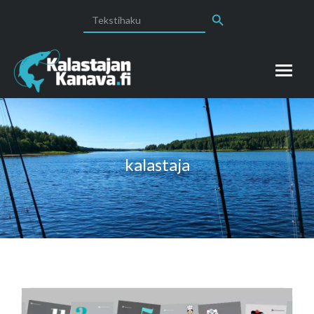
Search Button
Search
for:
kalastaja