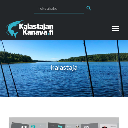
Search Button
Search
for:
kalastaja