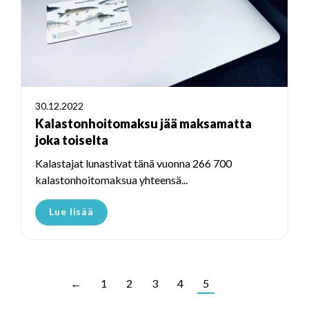
30.12.2022
Kalastonhoitomaksu jää maksamatta
joka toiselta
Kalastajat lunastivat tänä vuonna 266 700
kalastonhoitomaksua yhteensä...
Lue lisää
←
1
2
3
4
5