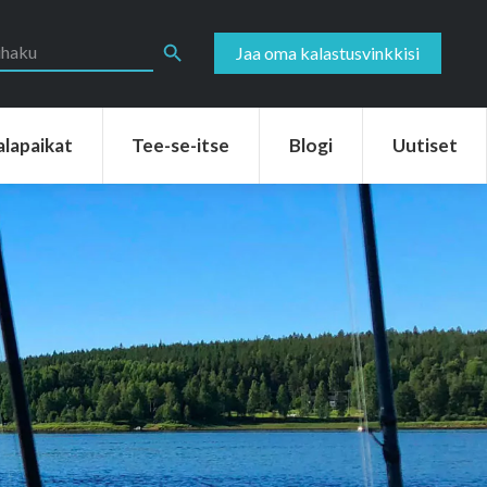
aikat
Tee-se-itse
Blogi
Uutiset
Search Button
Jaa oma kalastusvinkkisi
alapaikat
Tee-se-itse
Blogi
Uutiset