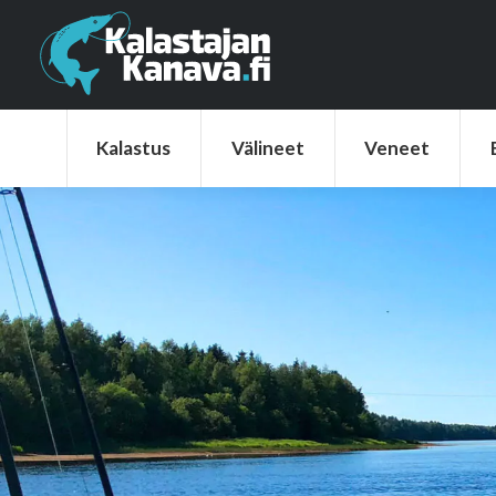
Kalastus
Välineet
Veneet
Elek
Kalastus
Välineet
Veneet