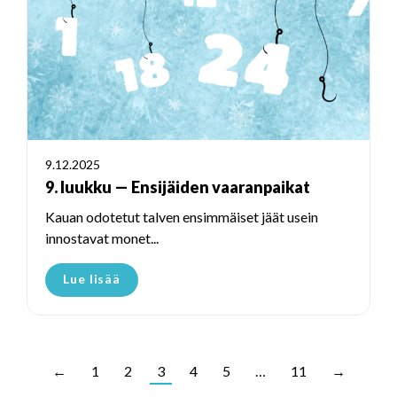
9.12.2025
9. luukku — Ensijäiden vaaranpaikat
Kauan odotetut talven ensimmäiset jäät usein
innostavat monet...
Lue lisää
←
1
2
3
4
5
…
11
→