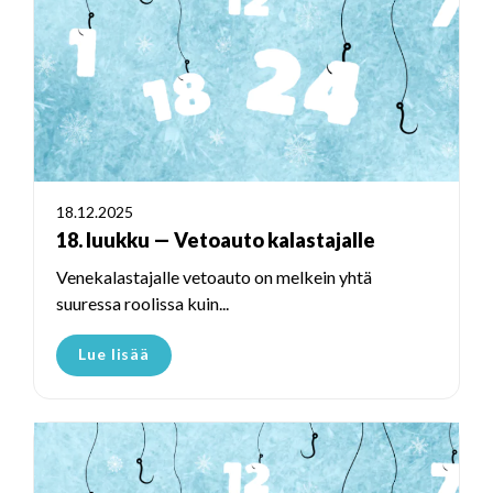
18.12.2025
18. luukku — Vetoauto kalastajalle
Venekalastajalle vetoauto on melkein yhtä
suuressa roolissa kuin...
Lue lisää