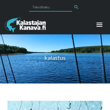
Search Button
Search
for:
kalastus