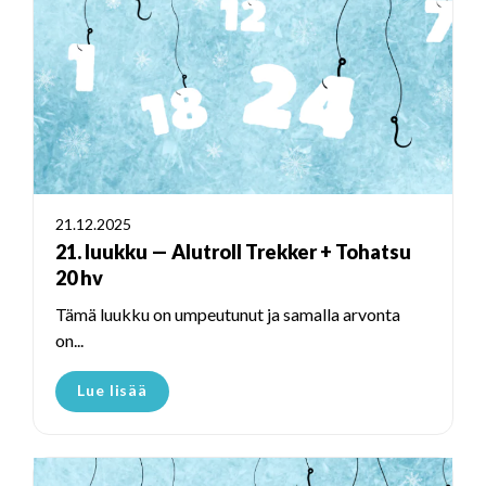
21.12.2025
21. luukku — Alutroll Trekker + Tohatsu
20 hv
Tämä luukku on umpeutunut ja samalla arvonta
on...
Lue lisää