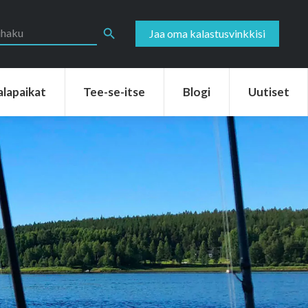
aikat
Tee-se-itse
Blogi
Uutiset
Search Button
Jaa oma kalastusvinkkisi
alapaikat
Tee-se-itse
Blogi
Uutiset