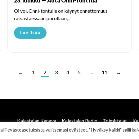
23. luukku — Auta Onni-tonttua
Oi voi, Onni-tontulle on käynyt onnettomuus
ratsastaessaan porollaan,...
Lue lisää
←
1
2
3
4
5
…
11
→
Kalastajan Kanava
Kalastajan Radio
Toimittajat
Ka
ii evästeasetuksista valitsemasi evästeet. "Hyväksy kaikki" sallii kaik