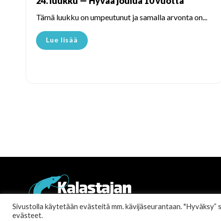
24. luukku — Hyvää joulua 10 vuotta
Tämä luukku on umpeutunut ja samalla arvonta on...
Lue lisää
Sivustolla käytetään evästeitä mm. kävijäseurantaan. "Hyväksy” sall
evästeet.