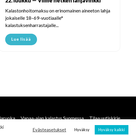
22. luukku — Viime hetken lahjavinkki
Kalastonhoitomaksu on erinomainen aineeton lahja
jokaiselle 18–69-vuotiaalle*
kalastuksenharrastajalle...
Lue lisää
laruoka
Vapaa-ajan kalastus Suomessa
Tilaa uutiskirje
ki
Evästeasetukset
Hyväksy
Hyväksy kaikki