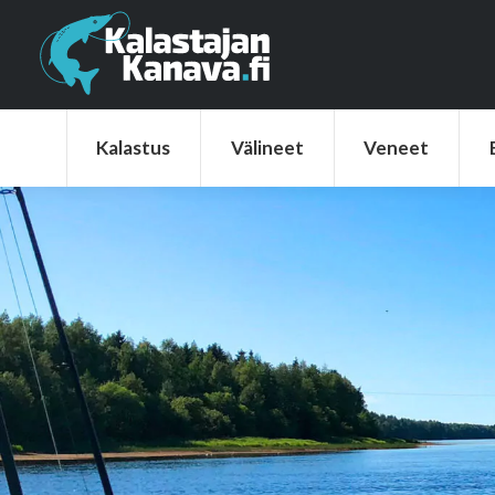
Kalastus
Välineet
Veneet
Elek
Kalastus
Välineet
Veneet