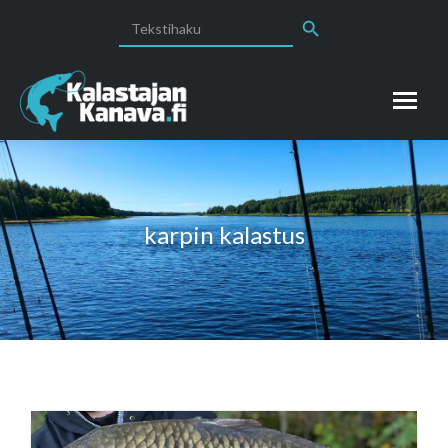
Search Button
Search
for:
karpin kalastus