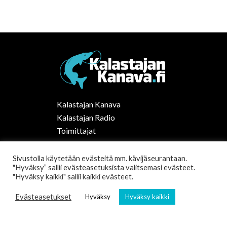
Kalastajan Kanava
Kalastajan Radio
Toimittajat
Kalaruoka
Vapaa-ajan kalastus Suomessa
Sivustolla käytetään evästeitä mm. kävijäseurantaan.
"Hyväksy” sallii evästeasetuksista valitsemasi evästeet.
Tilaa uutiskirje
"Hyväksy kaikki" sallii kaikki evästeet.
Evästeasetukset
Hyväksy
Hyväksy kaikki