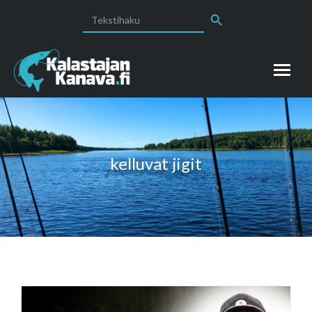
Search Button
Search
for:
kelluvat jigit