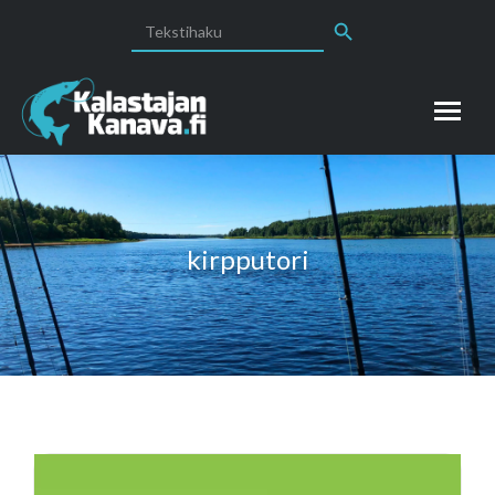
Search Button
Search
for:
kirpputori