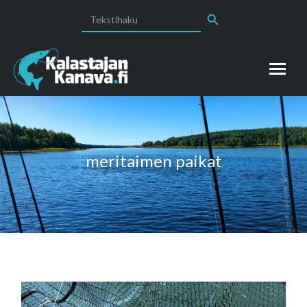
Search Button
Search
for:
meritaimen paikat