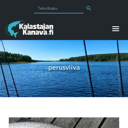
Search Button
Search
for:
perusviiva