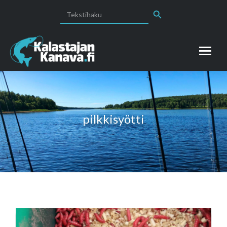
Search Button
Search
for:
pilkkisyötti