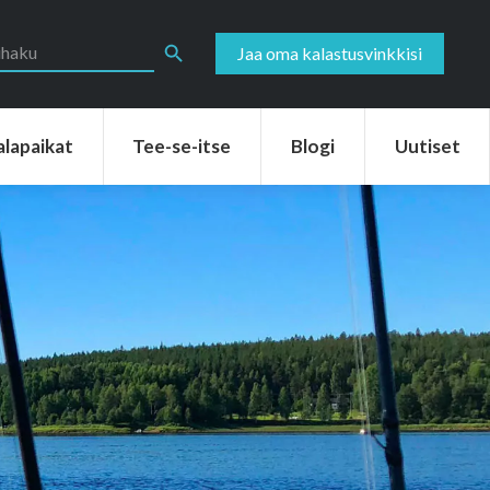
aikat
Tee-se-itse
Blogi
Uutiset
Search Button
Jaa oma kalastusvinkkisi
alapaikat
Tee-se-itse
Blogi
Uutiset