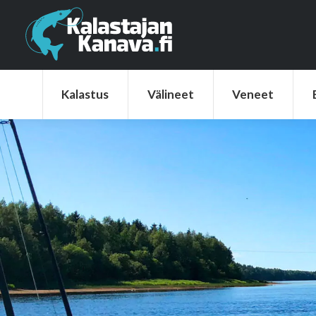
Kalastus
Välineet
Veneet
Elek
Kalastus
Välineet
Veneet