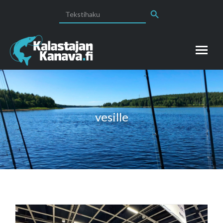
Search Button
Search
for:
vesille