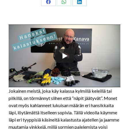
Share
Share
Share
on
on
on
Facebook
WhatsApp
LinkedIn
Jokainen meistä, joka käy kalassa kylmillä keleillä tai
pilkillä, on törmännyt siihen että “näpit jäätyvät”. Monet
ovat myös kahlanneet lukuisan määrän eri hansikkaita
läpi, löytämättä itselleen sopivia. Tällä videolla käymme
läpi eri tyyppisiä käsineitä kalastusta ajatellen ja jaamme
muutamia vinkkejä, millä sormien palelemista voisi