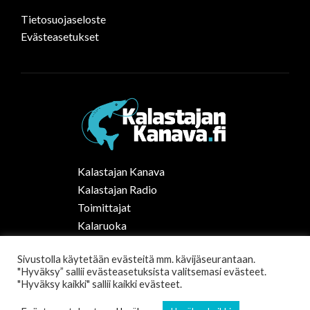
Tietosuojaseloste
Evästeasetukset
Kalastajan Kanava
Kalastajan Radio
Toimittajat
Kalaruoka
Vapaa-ajan kalastus Suomessa
Sivustolla käytetään evästeitä mm. kävijäseurantaan.
Tilaa uutiskirje
"Hyväksy” sallii evästeasetuksista valitsemasi evästeet.
"Hyväksy kaikki" sallii kaikki evästeet.