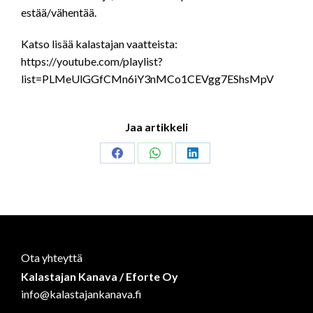
estää/vähentää.
Katso lisää kalastajan vaatteista:
https://youtube.com/playlist?
list=PLMeUlGGfCMn6iY3nMCo1CEVgg7EShsMpV
Jaa artikkeli
Share
Share
Share
on
on
on
Facebook
WhatsApp
LinkedIn
Ota yhteyttä
Kalastajan Kanava / Eforte Oy
info@kalastajankanava.fi