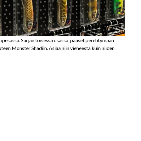
ipesässä. Sarjan toisessa osassa, pääset perehtymään
een Monster Shadiin. Asiaa niin vieheestä kuin niiden