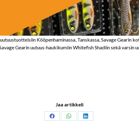
uutuustuotteisiin Kööpenhaminassa, Tanskassa, Savage Gearin kot
avage Gearin uutuus-haukikumiin Whitefish Shadiin sekä varsin uut
Jaa artikkeli
Share
Share
Share
on
on
on
Facebook
WhatsApp
LinkedIn