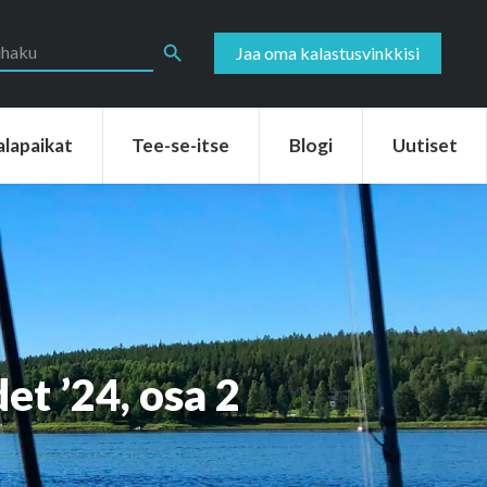
aikat
Tee-se-itse
Blogi
Uutiset
Search Button
Jaa oma kalastusvinkkisi
alapaikat
Tee-se-itse
Blogi
Uutiset
t ’24, osa 2