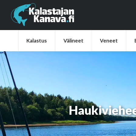
Kalastus
Välineet
Veneet
Elek
Kalastus
Välineet
Veneet
Haukiviehee