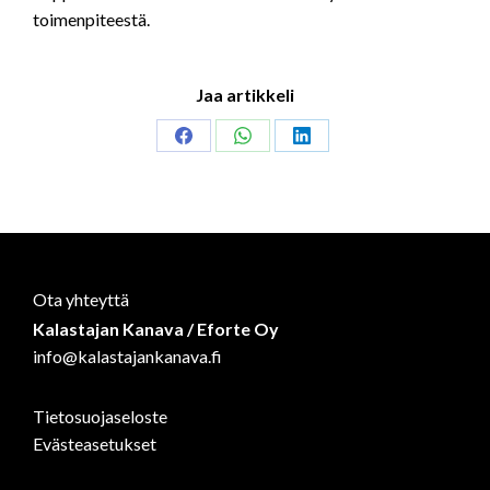
toimenpiteestä.
Jaa artikkeli
Share
Share
Share
on
on
on
Facebook
WhatsApp
LinkedIn
Ota yhteyttä
Kalastajan Kanava / Eforte Oy
info@kalastajankanava.fi
Tietosuojaseloste
Evästeasetukset