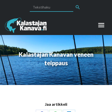
Search Button
Search
for:
Kalastajan Kanavan veneen
teippaus
Jaa artikkeli