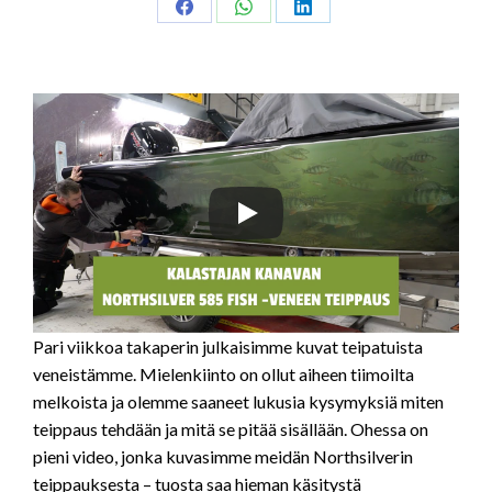
Share
Share
Share
on
on
on
Facebook
WhatsApp
LinkedIn
Pari viikkoa takaperin julkaisimme kuvat teipatuista
veneistämme. Mielenkiinto on ollut aiheen tiimoilta
melkoista ja olemme saaneet lukusia kysymyksiä miten
teippaus tehdään ja mitä se pitää sisällään. Ohessa on
pieni video, jonka kuvasimme meidän Northsilverin
teippauksesta – tuosta saa hieman käsitystä