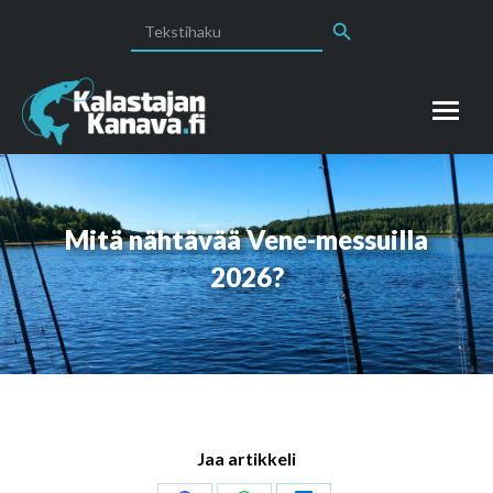
Search Button
Search
for:
Mitä nähtävää Vene-messuilla
2026?
Jaa artikkeli