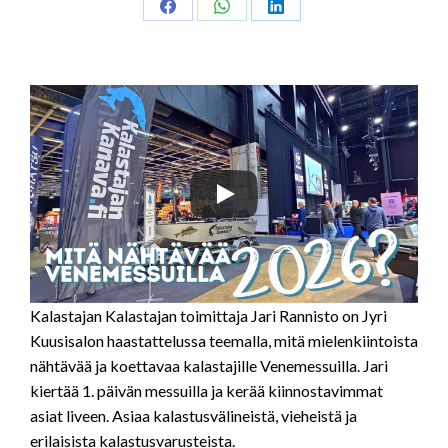
Share
Share
Share
on
on
on
Facebook
WhatsApp
LinkedIn
Kalastajan Kalastajan toimittaja Jari Rannisto on Jyri
Kuusisalon haastattelussa teemalla, mitä mielenkiintoista
nähtävää ja koettavaa kalastajille Venemessuilla. Jari
kiertää 1. päivän messuilla ja kerää kiinnostavimmat
asiat liveen. Asiaa kalastusvälineistä, vieheistä ja
erilaisista kalastusvarusteista.