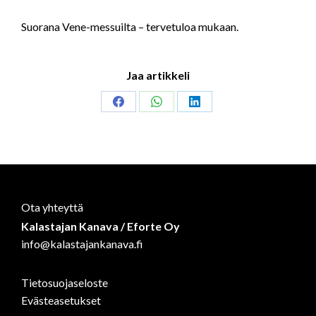
Suorana Vene-messuilta – tervetuloa mukaan.
Jaa artikkeli
Share
Share
Share
on
on
on
Facebook
WhatsApp
LinkedIn
Ota yhteyttä
Kalastajan Kanava / Eforte Oy
info@kalastajankanava.fi
Tietosuojaseloste
Evästeasetukset